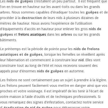
Les
nids de guêpes
s’installent un peu partout. Il est fréquent que
l’on en trouve en hauteur sur les avant-toits ou dans les grands
arbres. Nous sommes capables d’éradiquer toutes les
guêpes
et de
procéder à la
destruction
de leurs nids à plusieurs dizaines de
mètres de hauteur. Nous avons l’expérience de l’utilisation
d’équipements d’accès en hauteur pour enlever les gros
nids de
guêpes
et
frelons asiatiques
dans les
arbres
ou sur les grands
bâtiments.
Le printemps est la période de pointe pour les
nids de frelons
asiatiques et de guêpes
, lorsque les femelles se réveillent après
leur hibernation et commencent à construire leur
nid
. Elles vont
construire tout au long de l’été et nous recevons souvent des
appels pour d’énormes
nids de guêpes
en automne.
Les frelons ne sont certainement pas un sujet à prendre à la légère.
Les frelons peuvent facilement vous mettre en danger ainsi que vos
proches et votre voisinage. Il est impératif de les tenir à l’écart de
votre maison à l’aide d’outils et de techniques professionnels. Si
vous remarquez des signes d’infestation, contactez notre service
d’
éradication de nid de guêpe
pour débarrasser votre