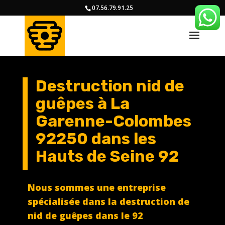
07.56.79.91.25
Destruction nid de
guêpes à La
Garenne-Colombes
92250
dans les
Hauts de Seine 92
Nous sommes une entreprise
spécialisée dans la destruction de
nid de guêpes dans le 92