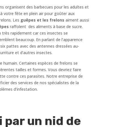
ens organisent des barbecues pour les adultes et
à votre fête en plein air pour goûter aux
frelons. Les
guêpes et les frelons
aiment aussi
êpes
raffolent des aliments à base de sucre.
n très rapidement car ces insectes se
ssemblent beaucoup. En parlant de l’apparence
t six pattes avec des antennes dressées au-
rriture et d’autres insectes.
re humain. Certaines espèces de frelons se
fférentes tailles et formes. Vous devriez faire
tte contre ces parasites. Notre entreprise de
icier des services de nos spécialistes de la
blèmes d’infestation.
 par un nid de