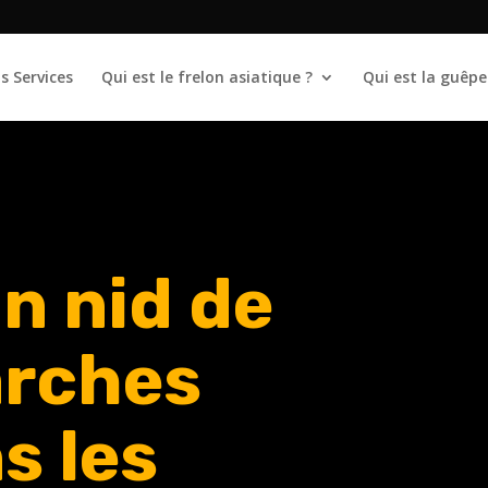
s Services
Qui est le frelon asiatique ?
Qui est la guêpe
n nid de
arches
s les