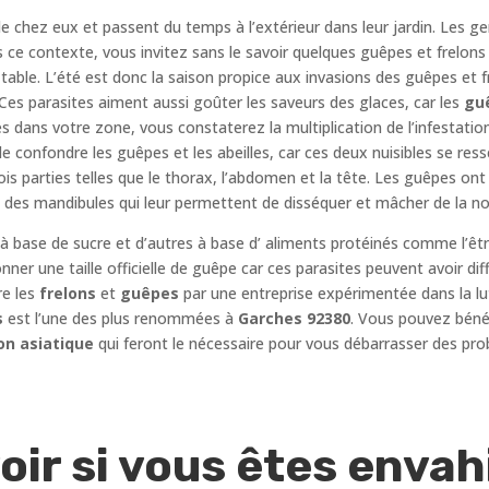
e chez eux et passent du temps à l’extérieur dans leur jardin. Les g
 ce contexte, vous invitez sans le savoir quelques guêpes et frelons 
 table. L’été est donc la saison propice aux invasions des guêpes et 
es parasites aiment aussi goûter les saveurs des glaces, car les
gu
és dans votre zone, vous constaterez la multiplication de l’infestatio
 de confondre les guêpes et les abeilles, car ces deux nuisibles se re
ois parties telles que le thorax, l’abdomen et la tête. Les guêpes on
 des mandibules qui leur permettent de disséquer et mâcher de la nou
 à base de sucre et d’autres à base d’ aliments protéinés comme l’êt
 donner une taille officielle de guêpe car ces parasites peuvent avoir di
re les
frelons
et
guêpes
par une entreprise expérimentée dans la lu
s
est l’une des plus renommées à
Garches 92380
. Vous pouvez bénéf
on asiatique
qui feront le nécessaire pour vous débarrasser des pro
r si vous êtes envahi