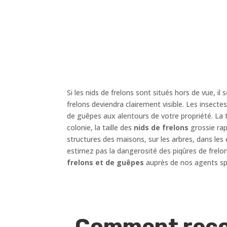
Si les nids de frelons sont situés hors de vue, il s
frelons deviendra clairement visible. Les insect
de guêpes aux alentours de votre propriété. La t
colonie, la taille des
nids de frelons
grossie rap
structures des maisons, sur les arbres, dans les 
estimez pas la dangerosité des piqûres de frelo
frelons et de guêpes
auprès de nos agents spé
Comment recon