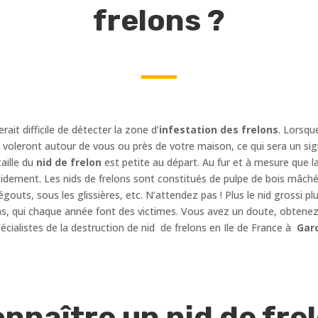
frelons ?
erait difficile de détecter la zone d’
infestation des frelons
. Lorsqu
es voleront autour de vous ou près de votre maison, ce qui sera un sig
aille du
nid de frelon
est petite au départ. Au fur et à mesure que l
idement. Les nids de frelons sont constitués de pulpe de bois mâché
égouts, sous les glissières, etc. N’attendez pas ! Plus le nid grossi
ns, qui chaque année font des victimes. Vous avez un doute, obtenez 
cialistes de la destruction de nid de frelons en Ile de France à
Gar
naître un nid de frel