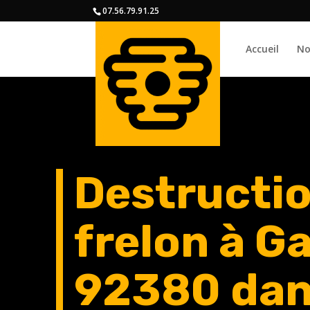
07.56.79.91.25
Accueil
No
Destructio
frelon à G
92380 dan