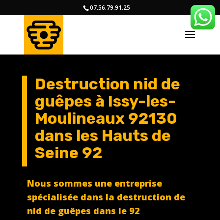
07.56.79.91.25
Destruction nid de
guêpes à Issy-les-
Moulineaux 92130
dans les Hauts de
Seine 92
Nous sommes une entreprise
spécialisée dans la destruction de
nid de guêpes dans le 92