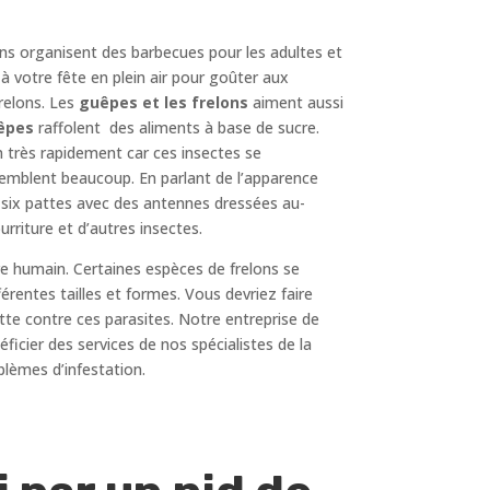
ens organisent des barbecues pour les adultes et
à votre fête en plein air pour goûter aux
frelons. Les
guêpes et les frelons
aiment aussi
êpes
raffolent des aliments à base de sucre.
n très rapidement car ces insectes se
ssemblent beaucoup. En parlant de l’apparence
t six pattes avec des antennes dressées au-
rriture et d’autres insectes.
re humain. Certaines espèces de frelons se
fférentes tailles et formes. Vous devriez faire
tte contre ces parasites. Notre entreprise de
ficier des services de nos spécialistes de la
blèmes d’infestation.