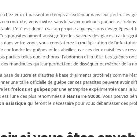
e chez eux et passent du temps à l’extérieur dans leur jardin. Les g
 ce contexte, vous invitez sans le savoir quelques guêpes et frelons 
 table. L’été est donc la saison propice aux invasions des guêpes et 
es parasites aiment aussi goûter les saveurs des glaces, car les
gu
s dans votre zone, vous constaterez la multiplication de l’infestatio
 de confondre les guêpes et les abeilles, car ces deux nuisibles se re
ois parties telles que le thorax, l’abdomen et la tête. Les guêpes on
 des mandibules qui leur permettent de disséquer et mâcher de la nou
 à base de sucre et d’autres à base d’ aliments protéinés comme l’êt
 donner une taille officielle de guêpe car ces parasites peuvent avoir di
re les
frelons
et
guêpes
par une entreprise expérimentée dans la lu
s
est l’une des plus renommées à
Nanterre 92000
. Vous pouvez béné
on asiatique
qui feront le nécessaire pour vous débarrasser des pro