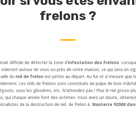
r si vous êtes envahi
frelons ?
erait difficile de détecter la zone d’
infestation des frelons
. Lorsqu
es voleront autour de vous ou près de votre maison, ce qui sera un sig
aille du
nid de frelon
est petite au départ. Au fur et à mesure que l
idement. Les nids de frelons sont constitués de pulpe de bois mâché
égouts, sous les glissières, etc. N’attendez pas ! Plus le nid grossi
ns, qui chaque année font des victimes. Vous avez un doute, obtenez 
cialistes de la destruction de nid de frelon à
Nanterre 92000 dans