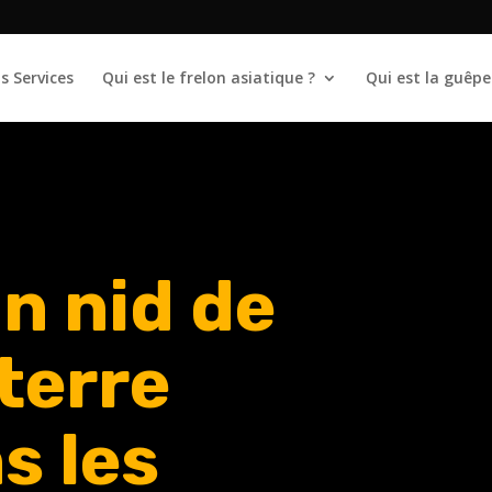
s Services
Qui est le frelon asiatique ?
Qui est la guêpe
n nid de
terre
s les