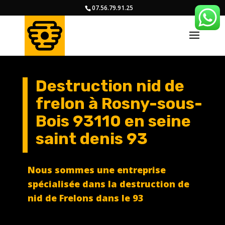
07.56.79.91.25
Destruction nid de
frelon à Rosny-sous-
Bois 93110 en seine
saint denis 93
Nous sommes une entreprise
spécialisée dans la destruction de
nid de Frelons dans le 93