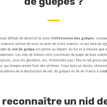
de guêpes ?
erait difficile de détecter la zone d’
infestation des guêpes
. Lorsqu
es voleront autour de vous ou près de votre maison, ce qui sera un sig
aille du
nid de guêpe
est petite au départ. Au fur et à mesure que l
idement. Les nids de frelons sont constitués de pulpe de bois mâché
égouts, sous les glissières, etc. N’attendez pas ! Plus le nid grossi
ns, qui chaque année font des victimes. Vous avez un doute, obtenez 
cialistes de la destruction de nid de guêpes en Ile de France à
Coub
econnaître un nid d