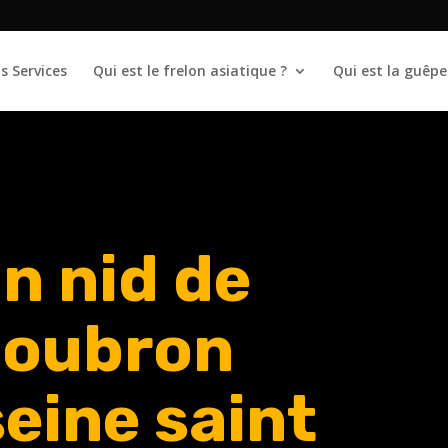
s Services
Qui est le frelon asiatique ?
Qui est la guêpe
n nid de
Coubron
eine saint