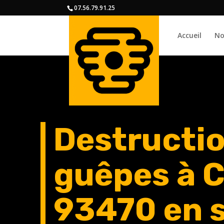
07.56.79.91.25
Accueil
No
Destructio
guêpes à 
93470 en s