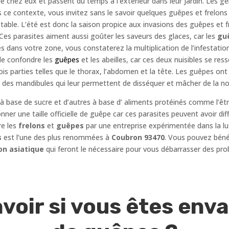
e chez eux et passent du temps à l’extérieur dans leur jardin. Les g
 ce contexte, vous invitez sans le savoir quelques guêpes et frelons 
 table. L’été est donc la saison propice aux invasions des guêpes et 
es parasites aiment aussi goûter les saveurs des glaces, car les
gu
és dans votre zone, vous constaterez la multiplication de l’infestatio
de confondre les
guêpes
et les abeilles, car ces deux nuisibles se re
ois parties telles que le thorax, l’abdomen et la tête. Les guêpes on
 des mandibules qui leur permettent de disséquer et mâcher de la nou
 à base de sucre et d’autres à base d’ aliments protéinés comme l’êt
 donner une taille officielle de guêpe car ces parasites peuvent avoir di
re les
frelons
et
guêpes
par une entreprise expérimentée dans la lu
s
est l’une des plus renommées à
Coubron 93470
. Vous pouvez bénéf
on asiatique
qui feront le nécessaire pour vous débarrasser des pro
oir si vous êtes envah