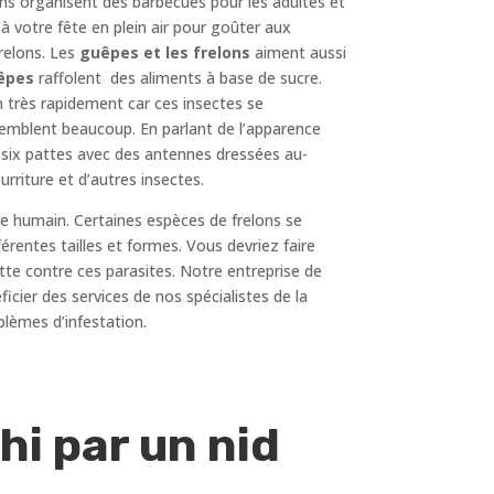
ens organisent des barbecues pour les adultes et
à votre fête en plein air pour goûter aux
frelons. Les
guêpes et les frelons
aiment aussi
êpes
raffolent des aliments à base de sucre.
n très rapidement car ces insectes se
ssemblent beaucoup. En parlant de l’apparence
t six pattes avec des antennes dressées au-
rriture et d’autres insectes.
re humain. Certaines espèces de frelons se
fférentes tailles et formes. Vous devriez faire
tte contre ces parasites. Notre entreprise de
icier des services de nos spécialistes de la
blèmes d’infestation.
i par un nid