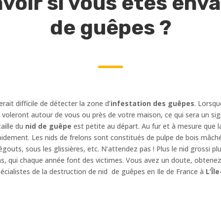
oir si vous êtes envah
de guêpes ?
erait difficile de détecter la zone d’
infestation des guêpes
. Lorsqu
es voleront autour de vous ou près de votre maison, ce qui sera un sig
aille du
nid de guêpe
est petite au départ. Au fur et à mesure que l
idement. Les nids de frelons sont constitués de pulpe de bois mâché
égouts, sous les glissières, etc. N’attendez pas ! Plus le nid grossi
ns, qui chaque année font des victimes. Vous avez un doute, obtenez 
cialistes de la destruction de nid de guêpes en Ile de France à
L’Îl