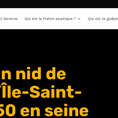
s Services
Qui est le frelon asiatique ?
Qui est la guêpe
n nid de
’Île-Saint-
0 en seine