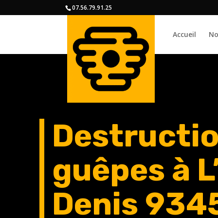
07.56.79.91.25
Accueil
No
Destructio
guêpes à L
Denis 9345