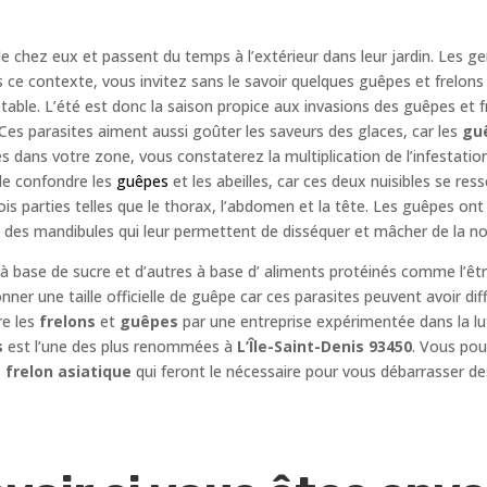
e chez eux et passent du temps à l’extérieur dans leur jardin. Les g
 ce contexte, vous invitez sans le savoir quelques guêpes et frelons 
 table. L’été est donc la saison propice aux invasions des guêpes et 
es parasites aiment aussi goûter les saveurs des glaces, car les
gu
és dans votre zone, vous constaterez la multiplication de l’infestatio
de confondre les
guêpes
et les abeilles, car ces deux nuisibles se re
ois parties telles que le thorax, l’abdomen et la tête. Les guêpes on
 des mandibules qui leur permettent de disséquer et mâcher de la nou
 à base de sucre et d’autres à base d’ aliments protéinés comme l’êt
 donner une taille officielle de guêpe car ces parasites peuvent avoir di
re les
frelons
et
guêpes
par une entreprise expérimentée dans la lu
s
est l’une des plus renommées à
L’Île-Saint-Denis 93450
. Vous pou
 frelon asiatique
qui feront le nécessaire pour vous débarrasser de