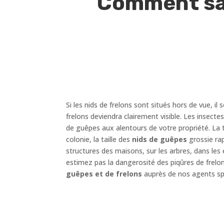
Comment sav
Si les nids de frelons sont situés hors de vue, il s
frelons deviendra clairement visible. Les insect
de guêpes aux alentours de votre propriété. La t
colonie, la taille des
nids de guêpes
grossie rap
structures des maisons, sur les arbres, dans les 
estimez pas la dangerosité des piqûres de frelo
guêpes et de frelons
auprès de nos agents spé