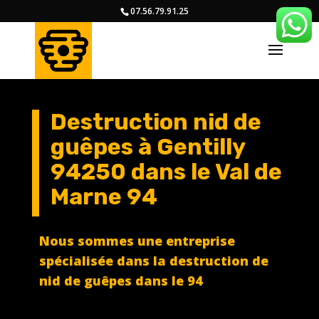
07.56.79.91.25
Destruction nid de
guêpes à Gentilly
94250
dans le Val de
Marne 94
Nous sommes une entreprise
spécialisée dans la destruction de
nid de guêpes dans le 94