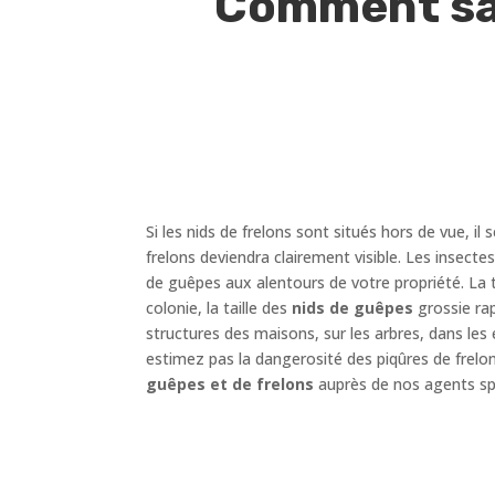
Comment sav
Si les nids de frelons sont situés hors de vue, il s
frelons deviendra clairement visible. Les insect
de guêpes aux alentours de votre propriété. La t
colonie, la taille des
nids de guêpes
grossie rap
structures des maisons, sur les arbres, dans les 
estimez pas la dangerosité des piqûres de frelo
guêpes et de frelons
auprès de nos agents spé