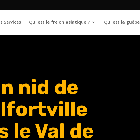
s Services
Qui est le frelon asiatique ?
Qui est la guêpe
n nid de
lfortville
 le Val de