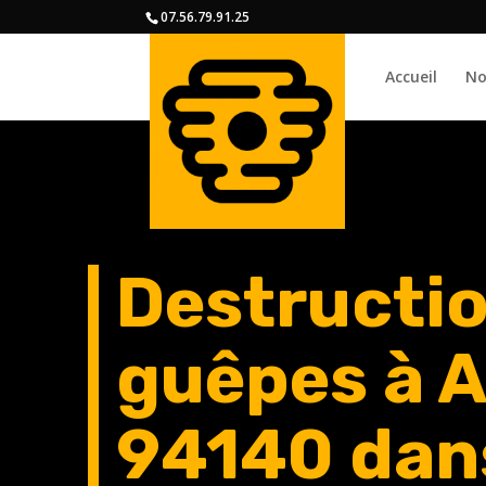
07.56.79.91.25
Accueil
No
Destructio
guêpes à A
94140
dans