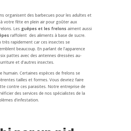
ens organisent des barbecues pour les adultes et
à votre fête en plein air pour goûter aux
frelons. Les
guêpes et les frelons
aiment aussi
êpes
raffolent des aliments à base de sucre.
n très rapidement car ces insectes se
ssemblent beaucoup. En parlant de l’apparence
t six pattes avec des antennes dressées au-
rriture et d’autres insectes.
re humain. Certaines espèces de frelons se
fférentes tailles et formes. Vous devriez faire
tte contre ces parasites. Notre entreprise de
éficier des services de nos spécialistes de la
blèmes d’infestation.