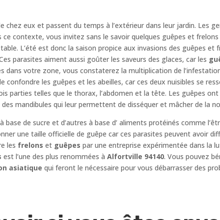
e chez eux et passent du temps à l’extérieur dans leur jardin. Les g
 ce contexte, vous invitez sans le savoir quelques guêpes et frelons 
 table. L’été est donc la saison propice aux invasions des guêpes et 
es parasites aiment aussi goûter les saveurs des glaces, car les
gu
és dans votre zone, vous constaterez la multiplication de l’infestatio
 de confondre les guêpes et les abeilles, car ces deux nuisibles se re
ois parties telles que le thorax, l’abdomen et la tête. Les guêpes on
 des mandibules qui leur permettent de disséquer et mâcher de la nou
 à base de sucre et d’autres à base d’ aliments protéinés comme l’êt
 donner une taille officielle de guêpe car ces parasites peuvent avoir di
re les
frelons
et
guêpes
par une entreprise expérimentée dans la lu
s
est l’une des plus renommées à
Alfortville 94140
. Vous pouvez bén
on asiatique
qui feront le nécessaire pour vous débarrasser des pro