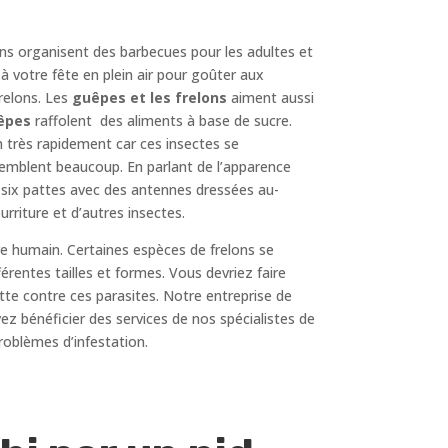
ens organisent des barbecues pour les adultes et
à votre fête en plein air pour goûter aux
frelons. Les
guêpes et les frelons
aiment aussi
êpes
raffolent des aliments à base de sucre.
n très rapidement car ces insectes se
ssemblent beaucoup. En parlant de l’apparence
t six pattes avec des antennes dressées au-
rriture et d’autres insectes.
re humain. Certaines espèces de frelons se
fférentes tailles et formes. Vous devriez faire
tte contre ces parasites. Notre entreprise de
ez bénéficier des services de nos spécialistes de
roblèmes d’infestation.