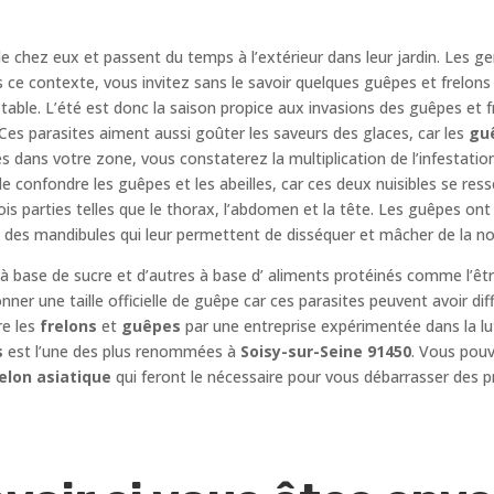
e chez eux et passent du temps à l’extérieur dans leur jardin. Les g
 ce contexte, vous invitez sans le savoir quelques guêpes et frelons 
 table. L’été est donc la saison propice aux invasions des guêpes et 
es parasites aiment aussi goûter les saveurs des glaces, car les
gu
és dans votre zone, vous constaterez la multiplication de l’infestatio
 de confondre les guêpes et les abeilles, car ces deux nuisibles se re
ois parties telles que le thorax, l’abdomen et la tête. Les guêpes on
 des mandibules qui leur permettent de disséquer et mâcher de la nou
 à base de sucre et d’autres à base d’ aliments protéinés comme l’êt
 donner une taille officielle de guêpe car ces parasites peuvent avoir di
re les
frelons
et
guêpes
par une entreprise expérimentée dans la lu
s
est l’une des plus renommées à
Soisy-sur-Seine 91450
. Vous pouv
elon asiatique
qui feront le nécessaire pour vous débarrasser des p