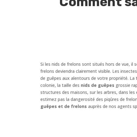
Comment sav
Si les nids de frelons sont situés hors de vue, il s
frelons deviendra clairement visible. Les insect
de guêpes aux alentours de votre propriété. La t
colonie, la taille des
nids de guêpes
grossie rap
structures des maisons, sur les arbres, dans les 
estimez pas la dangerosité des piqûres de frelo
guêpes et de frelons
auprès de nos agents spé