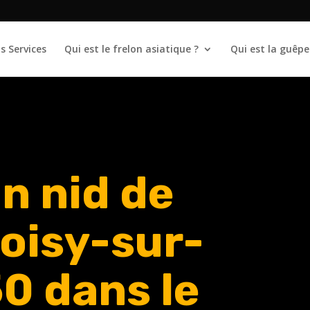
s Services
Qui est le frelon asiatique ?
Qui est la guêpe
n nid de
oisy-sur-
50
dans le