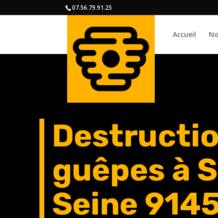
07.56.79.91.25
Accueil
No
Destructio
guêpes à S
Seine 914