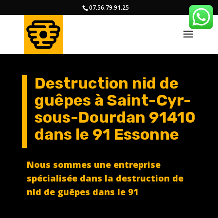
07.56.79.91.25
Destruction nid de
guêpes à Saint-Cyr-
sous-Dourdan 91410
dans le 91 Essonne
Nous sommes une entreprise
spécialisée dans la destruction de
nid de guêpes dans le 91