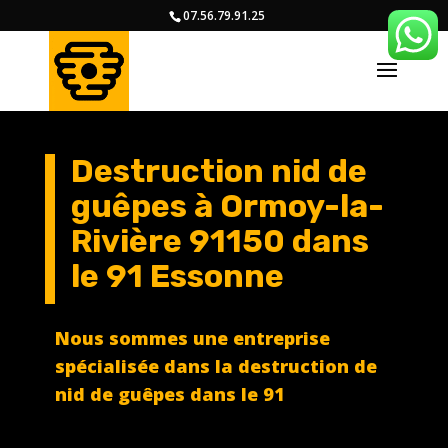
07.56.79.91.25
Destruction nid de
guêpes à Ormoy-la-
Rivière 91150
dans
le 91 Essonne
Nous sommes une entreprise
spécialisée dans la destruction de
nid de guêpes dans le 91