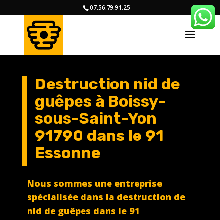
07.56.79.91.25
Destruction nid de
guêpes à Boissy-
sous-Saint-Yon
91790
dans le 91
Essonne
Nous sommes une entreprise
spécialisée dans la destruction de
nid de guêpes dans le 91