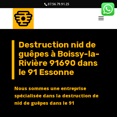
07.56.79.91.25
Destruction nid de
guêpes à Boissy-la-
Rivière 91690
dans
le 91 Essonne
Nous sommes une entreprise
spécialisée dans la destruction de
nid de guêpes dans le 91