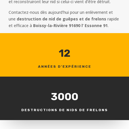
et reconstruiront leur nid si celui-ci vient d’être détruit.
Contactez-nous dès aujourd’hui pour un enlèvement et
une
destruction de nid de guêpes et de frelons
rapide
et efficace à
Boissy-la-Rivière 91690 l’ Essonne 91
.
12
ANNÉES D'EXPÉRIENCE
3000
DESTRUCTIONS DE NIDS DE FRELONS