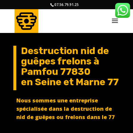
07.56.79.91.25
Destruction nid de
guêpes frelons à
Pamfou 77830
en
Seine et Marne 77
Nous sommes une entreprise
spécialisée dans la destruction de
nid de guêpes ou frelons dans le 77