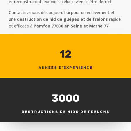
et reconstruiront leur nid si celui-ci vient d’être détruit.
Contactez-nous dès aujourd’hui pour un enlèvement et
une
destruction de nid de guêpes et de frelons
rapide
et efficace à
Pamfou 77830 en Seine et Marne 77
.
12
ANNÉES D'EXPÉRIENCE
3000
DESTRUCTIONS DE NIDS DE FRELONS