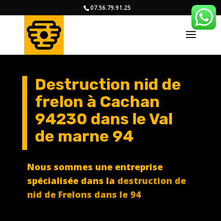
07.56.79.91.25
Destruction nid de
frelon à Cachan
94230 dans le Val
de marne 94
Nous sommes une entreprise
spécialisée dans la
destruction de
nid de Frelons dans le 94