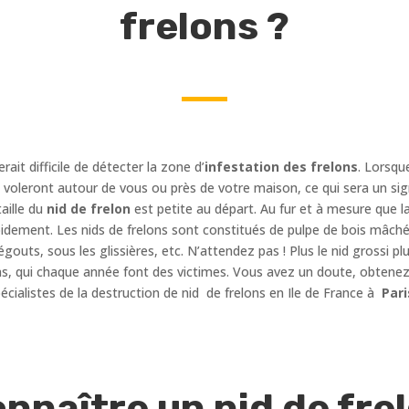
frelons ?
erait difficile de détecter la zone d’
infestation des frelons
. Lorsqu
es voleront autour de vous ou près de votre maison, ce qui sera un sig
aille du
nid de frelon
est petite au départ. Au fur et à mesure que l
idement. Les nids de frelons sont constitués de pulpe de bois mâché
égouts, sous les glissières, etc. N’attendez pas ! Plus le nid grossi
ns, qui chaque année font des victimes. Vous avez un doute, obtenez 
cialistes de la destruction de nid de frelons en Ile de France à
Pari
naître un nid de frel