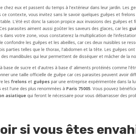
e chez eux et passent du temps à l’extérieur dans leur jardin. Les g
 ce contexte, vous invitez sans le savoir quelques guêpes et frelons 
 table. L’été est donc la saison propice aux invasions des guêpes et 
es parasites aiment aussi goûter les saveurs des glaces, car les
gu
és dans votre zone, vous constaterez la multiplication de l’infestatio
 de confondre les guêpes et les abeilles, car ces deux nuisibles se re
ois parties telles que le thorax, l’abdomen et la tête. Les guêpes on
 des mandibules qui leur permettent de disséquer et mâcher de la nou
 à base de sucre et d’autres à base d’ aliments protéinés comme l’êt
 donner une taille officielle de guêpe car ces parasites peuvent avoir di
re les
frelons
et
guêpes
par une entreprise expérimentée dans la lu
s
est l’une des plus renommées à
Paris 75005
. Vous pouvez bénéficie
on asiatique
qui feront le nécessaire pour vous débarrasser des pro
r si vous êtes envahi