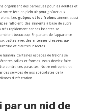
ens organisent des barbecues pour les adultes et
à votre fête en plein air pour goûter aux
frelons. Les
guêpes et les frelons
aiment aussi
êpes
raffolent des aliments à base de sucre.
n très rapidement car ces insectes se
ssemblent beaucoup. En parlant de l’apparence
t six pattes avec des antennes dressées au-
rriture et d’autres insectes.
re humain. Certaines espèces de frelons se
fférentes tailles et formes. Vous devriez faire
tte contre ces parasites. Notre entreprise de
r des services de nos spécialistes de la
blèmes d’infestation.
 par un nid de