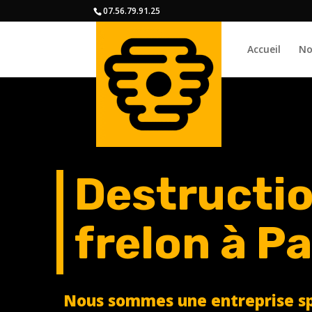
07.56.79.91.25
Accueil
No
Destructio
frelon à P
Nous sommes une entreprise sp