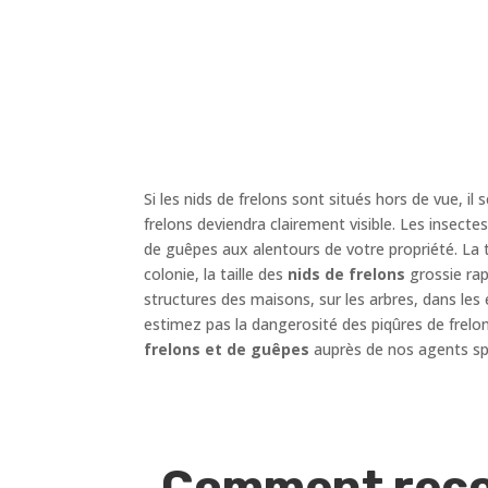
Si les nids de frelons sont situés hors de vue, il s
frelons deviendra clairement visible. Les insect
de guêpes aux alentours de votre propriété. La t
colonie, la taille des
nids de frelons
grossie rap
structures des maisons, sur les arbres, dans les 
estimez pas la dangerosité des piqûres de frelo
frelons et de guêpes
auprès de nos agents spé
Comment recon