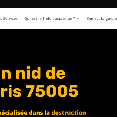
s Services
Qui est le frelon asiatique ?
Qui est la guêpe
n nid de
aris 75005
écialisée dans la
destruction