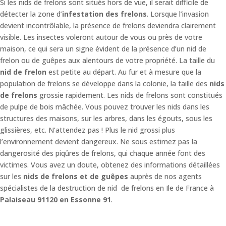
Si les nids de frelons sont situés hors de vue, il serait difficile de
détecter la zone d’
infestation des frelons
. Lorsque l’invasion
devient incontrôlable, la présence de frelons deviendra clairement
visible. Les insectes voleront autour de vous ou près de votre
maison, ce qui sera un signe évident de la présence d’un nid de
frelon ou de guêpes aux alentours de votre propriété. La taille du
nid de frelon
est petite au départ. Au fur et à mesure que la
population de frelons se développe dans la colonie, la taille des
nids
de frelons
grossie rapidement. Les nids de frelons sont constitués
de pulpe de bois mâchée. Vous pouvez trouver les nids dans les
structures des maisons, sur les arbres, dans les égouts, sous les
glissières, etc. N’attendez pas ! Plus le nid grossi plus
l’environnement devient dangereux. Ne sous estimez pas la
dangerosité des piqûres de frelons, qui chaque année font des
victimes. Vous avez un doute, obtenez des informations détaillées
sur les
nids de frelons et de guêpes
auprès de nos agents
spécialistes de la destruction de nid de frelons en Ile de France à
Palaiseau 91120 en Essonne 91
.