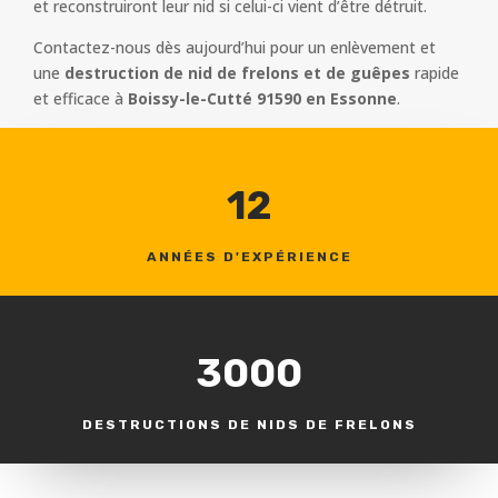
et reconstruiront leur nid si celui-ci vient d’être détruit.
Contactez-nous dès aujourd’hui pour un enlèvement et
une
destruction de nid de frelons et de guêpes
rapide
et efficace à
Boissy-le-Cutté 91590 en Essonne
.
12
ANNÉES D'EXPÉRIENCE
3000
DESTRUCTIONS DE NIDS DE FRELONS